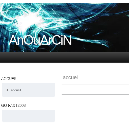
AnOuArCiN
accueil
ACCUEIL
accueil
GO FAST2008