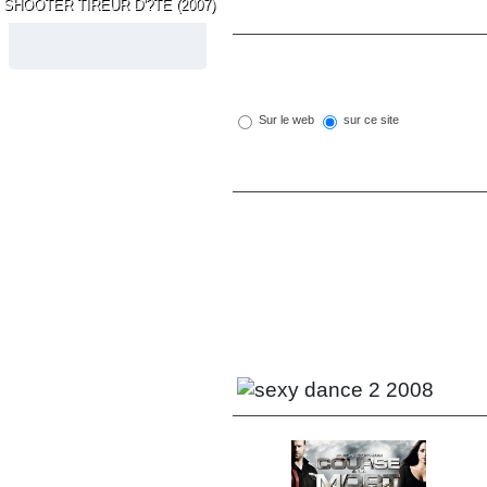
SHOOTER TIREUR D'?TE (2007)
Sur le web
sur ce site